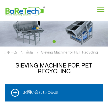
::
ホーム
産品
Sieving Machine for PET Recycling
SIEVING MACHINE FOR PET
RECYCLING
お問い合わせに参加