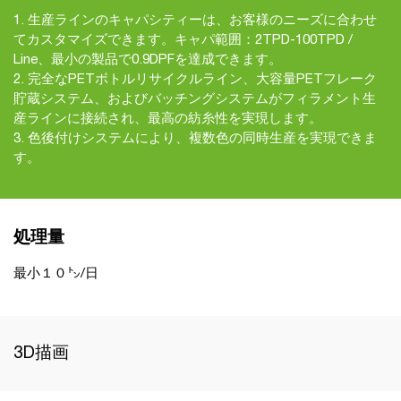
1. 生産ラインのキャパシティーは、お客様のニーズに合わせ
てカスタマイズできます。キャパ範囲：2TPD-100TPD /
Line、最小の製品で0.9DPFを達成できます。
2. 完全なPETボトルリサイクルライン、大容量PETフレーク
貯蔵システム、およびバッチングシステムがフィラメント生
産ラインに接続され、最高の紡糸性を実現します。
3. 色後付けシステムにより、複数色の同時生産を実現できま
す。
処理量
最小１０㌧/日
3D描画