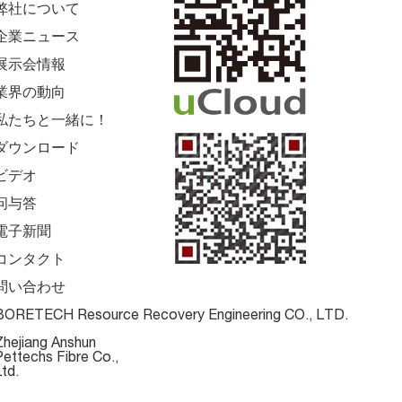
弊社について
企業ニュース
展示会情報
業界の動向
私たちと一緒に！
ダウンロード
ビデオ
问与答
電子新聞
コンタクト
問い合わせ
BORETECH Resource Recovery Engineering CO., LTD.
Zhejiang Anshun
ettechs Fibre Co.,
td.