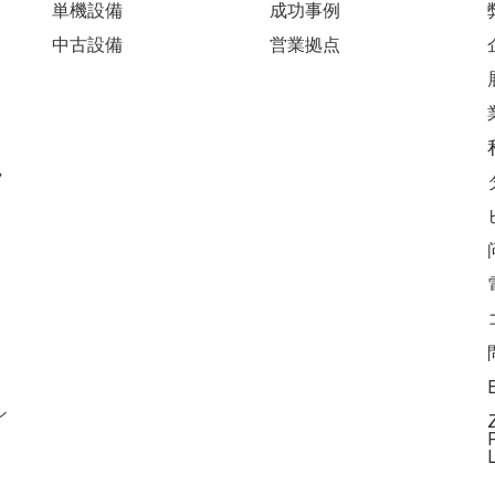
単機設備
成功事例
中古設備
営業拠点
ラ
シ
P
L