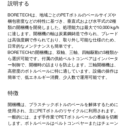
説明する
BORETECHは、地域ごとのPETボトルのベールサイズや
梱包密度などの特性に基づき、垂直式および水平式の2種
類の開梱機を開発しました。処理能力は最大で10,000 kg/h
に達します。開梱機の軸は炭素鋼鋳造で作られ、ブレード
は高強度鋼で作られており、取り外し可能な仕様のため、
日常的なメンテナンスも簡単です。
BORETECHの開梱機は、双軸、三軸、四軸駆動の3種類か
ら選択可能です。付属の供給ベルトコンベアはインバータ
ー制御で、開梱時の詰まりを防止します。三軸開梱機は、
高密度のボトルベールに特に適しています。設備の操作は
簡単で、低エネルギー消費、少人数で運用可能です。
特徴
開梱機は、プラスチックボトルのベールを解体するために
使用され、主にPETボトルのリサイクルに利用されます。
一般的には、まず手作業でPETボトルベールの番線を切断
します。ボトルベールはベルトコンベヤーまたはチェーン