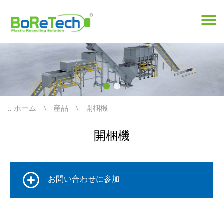
::
ホーム
産品
開梱機
開梱機
お問い合わせに参加